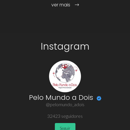
ver mais
Instagram
Pelo Mundo a Dois
@pelomundo_adois
32423
seguidores
Seguir