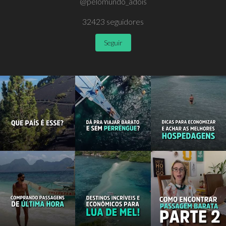
@pelomundo_adois
32423
seguidores
Seguir