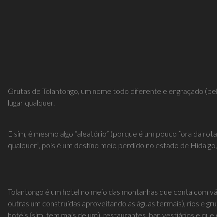
Grutas de Tolantongo, um nome todo diferente e engraçado (pe
lugar qualquer.
E sim, é mesmo algo “aleatório” (porque é um pouco fora da rota 
qualquer”, pois é um destino meio perdido no estado de Hidalg
Tolantongo é um hotel no meio das montanhas que conta com vári
outras um construídas aproveitando as águas termais), rios e g
hotéis (sim, tem mais de um), restaurantes, bar, vestiários e que