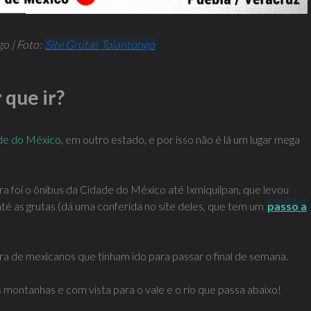
o | Foto:
Site Grutas Tolantongo
 que ir?
ade do México
, em outro estado, e por isso não é lá um lugar mega
 foi o ônibus da Cidade do México até Ixmiquilpan, que levou
té as grutas (dá uma conferida no site deles, que tem um
passo a
era de mexicanos que tinham ido para passar o final de semana.
s montanhas e com vista para o vale e o rio que passa abaixo!