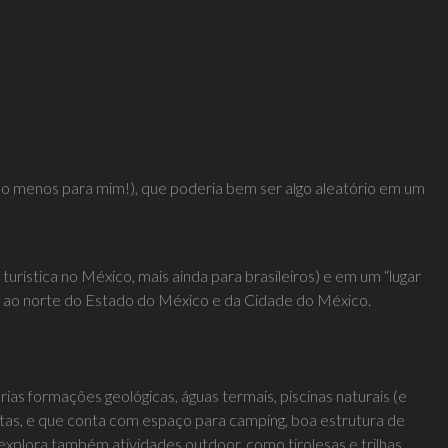
lo menos para mim!), que poderia bem ser algo aleatório em um
turística no México, mais ainda para brasileiros) e em um “lugar
o, ao norte do Estado do México e da Cidade do México.
as formações geológicas, águas termais, piscinas naturais (e
rutas, e que conta com espaço para camping, boa estrutura de
 explora também atividades outdoor, como tirolesas e trilhas.