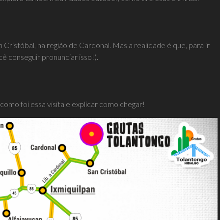
 Cristóbal, na região de Cardonal. Mas a realidade é que, para ir
cê conseguir pronunciar isso!).
omo foi essa visita e explicar como chegar!