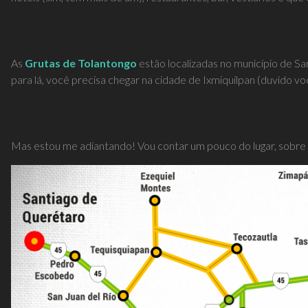
As
Grutas de Tolantongo
estão localizadas no município de San
para lá, você precisa chegar na cidade de Ixmiquilpan (duvido vo
Mas estou me adiantando! Vou contar um pouco do lugar, sobre c