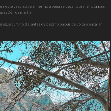
as neste caso, só vale mesmo a pena se pegar o primeiro ônibus
ía às 06h da manhã!
segue curtir o dia, antes de pegar o ônibus de volta e encarar