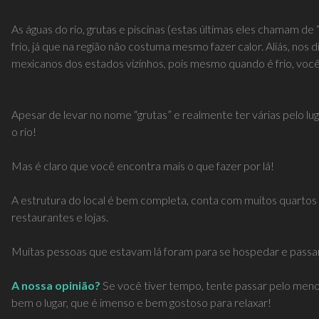
As águas do rio, grutas e piscinas (estas últimas eles chamam de 
frio, já que na região não costuma mesmo fazer calor. Aliás, nos
mexicanos dos estados vizinhos, pois mesmo quando é frio, você
Apesar de levar no nome “grutas” e realmente ter várias pelo l
o rio!
Mas é claro que você encontra mais o que fazer por lá!
A estrutura do local é bem completa, conta com muitos quartos d
restaurantes e lojas.
Muitas pessoas que estavam lá foram para se hospedar e passar
A nossa opinião?
Se você tiver tempo, tente passar pelo menos
bem o lugar, que é imenso e bem gostoso para relaxar!