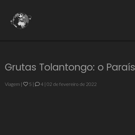
Grutas Tolantongo: o Paraí
Viagem
|
5
|
4
|
02 de fevereiro de 2022