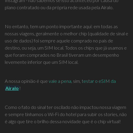
Instagram - não sabemos se isso aconteceu por causa do
plano contratado ou da própria rede usada pela Airalo.
No entanto, tem um ponto importante aqui: em todas as
nossas viagens, geralmente o melhor chip (qualidade de sinal e
uso de dados) foi sempre aquele comprado no país de
destino, ou seja, um SIM local. Todos os chips que já usamos e
que foram comprados no Brasil tiveram um desempenho
levemente inferior que um SIM local.
A nossa opinião é que
vale a pena
, sim,
testar o eSIM da
Airalo
!
Como o fato do sinal ter oscilado não impactou nossa viagem
e sempre tínhamos o Wi-Fi do hotel para subir os stories, não
é algo que tire o brilho dessa novidade que é o chip virtual!