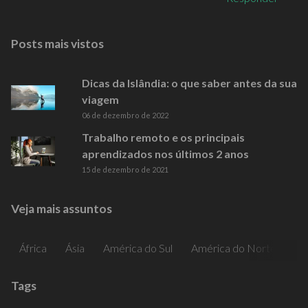
Posts mais vistos
Dicas da Islândia: o que saber antes da sua
viagem
06 de dezembro de 2022
Trabalho remoto e os principais
aprendizados nos últimos 2 anos
15 de dezembro de 2021
Veja mais assuntos
África
Ásia
América do Sul
América do Norte
Am
Tags