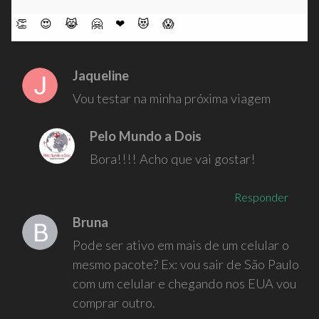
👏
😍
😹
🤗
❤
😻
😱
Jaqueline
Vou testar na minha próxima viagem
Pelo Mundo a Dois
Bora!!!! Acho que vai gostar!
Responder
Bruna
Pode ser ativo em mais de um celular o
mesmo pacote? Ex: vou sair de São Paulo
com um celular e chegando nos EUA vou
comprar outro.