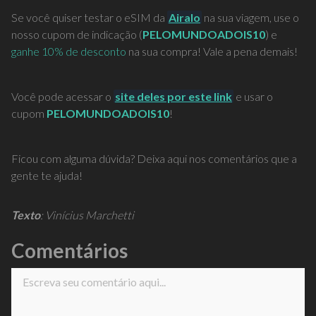
Se você quiser testar o eSIM da
Airalo
na sua viagem, use o
nosso cupom de indicação (
PELOMUNDOADOIS10
) e
ganhe 10% de desconto
na sua compra! Vale a pena demais!
Você pode acessar o
site deles por este link
e usar o
cupom
PELOMUNDOADOIS10
!
Ficou com alguma dúvida? Deixa aqui nos comentários que a
gente te ajuda!
Texto
: Vinícius Marchetti
Comentários