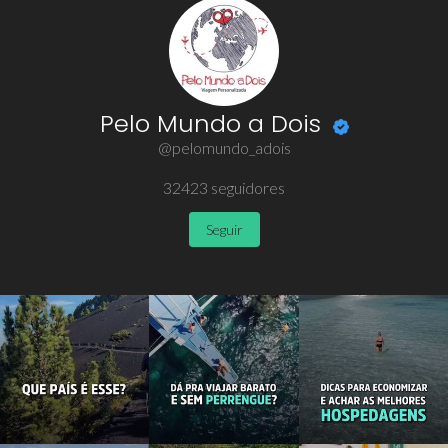
Pelo Mundo a Dois
@pelomundo_adois
32423
seguidores
Seguir