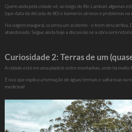
Quem anda pela cidade vê, ao longo do Rio Lambari, algumas es
(que data da década de 80) e inúmeros atrasos e problemas na 
Na viagem inaugural, ocorreu um acidente - o trem descarrilou. D
abandonado. Segue ainda hoje a discussão se a obra será retomad
Curiosidade 2: Terras de um (quas
A cidade está em uma planície entre montanhas, onde há muito 
É isso que explica a formação de águas termais e sulfurosas na r
medicinal!