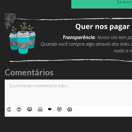
Se insc
Comentários
👏
😍
😹
🤗
❤
😻
😱