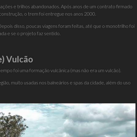
tações e trilhos abandonados. Após anos de um contrato firmado
construção, o trem foi entregue nos anos 2000.
epois disso, poucas viagens foram feitas, até que o monotrilho foi
a e se o projeto faz sentido.
e) Vulcão
tempo foi uma formação vulcânica (mas não era um vulcão).
egião, muito usadas nos balneários e spas da cidade, além do uso