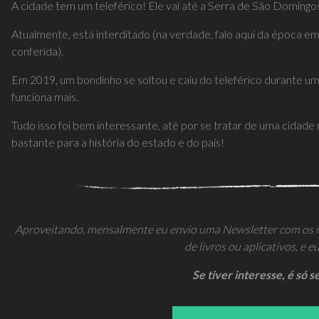
A cidade tem um teleférico! Ele vai até a Serra de São Domingos
Atualmente, está interditado (na verdade, falo aqui da época 
conferida).
Em 2019, um bondinho se soltou e caiu do teleférico durante um
funciona mais.
Tudo isso foi bem interessante, até por se tratar de uma cidad
bastante para a história do estado e do país!
Aproveitando, mensalmente eu envio uma Newsletter com os mel
de livros ou aplicativos, e e
Se tiver interesse, é só 