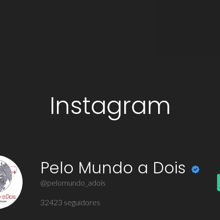
Instagram
Pelo Mundo a Dois
@pelomundo_adois
32423
seguidores