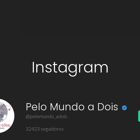
Instagram
Pelo Mundo a Dois
@pelomundo_adois
32423
seguidores