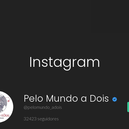
Instagram
Pelo Mundo a Dois
@pelomundo_adois
32423
seguidores