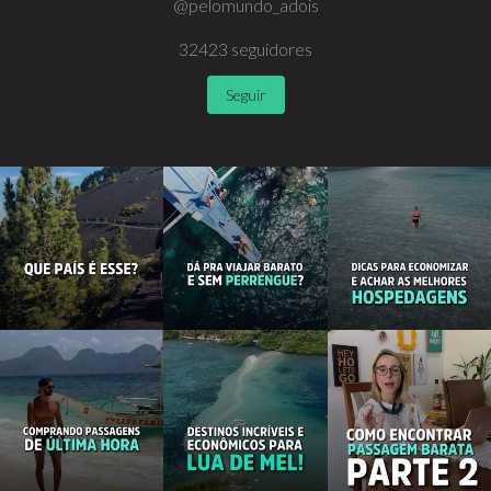
@pelomundo_adois
32423
seguidores
Seguir