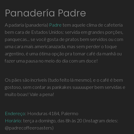
Panadería Padre
A padaria (panadería)
Padre
tem aquele clima de cafeteria
bem cara de Estados Unidos: servida em grandes porções,
panquecas... se você gosta de pratos bem servidos ou com
uma cara mais americanazada, mas sem perder o toque
argentino, é uma ótima opção pra tomar café da manhã ou
fazer uma pausa no meio do dia com um doce!
Os pães são incríveis (tudo feito lá mesmo), e o café é bem
gostoso, sem contar as pankakes suuuuuper bem servidas e
muito boas! Vale a pena!
Endereço
: Honduras 4184, Palermo
Horário
: terça a domingo, das 8h às 20 (Instagram deles:
@padrecoffeeroasters)