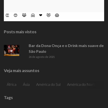
👏
😍
😹
🤗
❤
😻
😱
Posts mais vistos
Bar da Dona Onça e o Drink mais suave de
São Paulo
26 de agosto de 2021
Veja mais assuntos
África
Ásia
América do Sul
América do Norte
Am
Tags