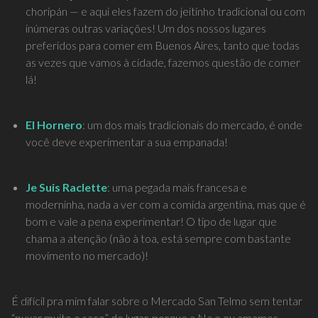
choripán — e aqui eles fazem do jeitinho tradicional ou com
inúmeras outras variações! Um dos nossos lugares
preferidos para comer em Buenos Aires, tanto que todas
as vezes que vamos à cidade, fazemos questão de comer
lá!
El Hornero
: um dos mais tradicionais do mercado, é onde
você deve experimentar a sua empanada!
Je Suis Raclette
: uma pegada mais francesa e
moderninha, nada a ver com a comida argentina, mas que é
bom e vale a pena experimentar! O tipo de lugar que
chama a atenção (não à toa, está sempre com bastante
movimento no mercado)!
É difícil pra mim falar sobre o Mercado San Telmo sem tentar
“puxar muito o saco” do lugar, porque a Na e eu amamos