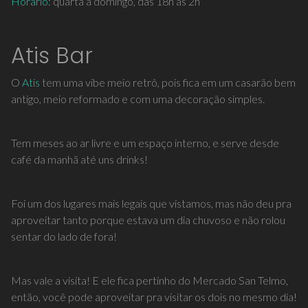
Horário
: quarta a domingo, das 18h às 2h
Atis Bar
O
Atis
tem uma vibe meio retrô, pois fica em um casarão bem
antigo, meio reformado e com uma decoração simples.
Tem meses ao ar livre e um espaço interno, e serve desde
café da manhã até uns drinks!
Foi um dos lugares mais legais que vistamos, mas não deu pra
aproveitar tanto porque estava um dia chuvoso e não rolou
sentar do lado de fora!
Mas vale a visita! E ele fica pertinho do Mercado San Telmo,
então, você pode aproveitar pra visitar os dois no mesmo dia!