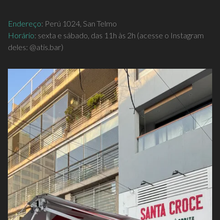
Endereço
: Perú 1024, San Telmo
Horário
: sexta e sábado, das 11h às 2h (acesse o Instagram
deles: @atis.bar)