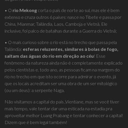
inclusive, foi palco de batalhas durante a Guerra do Vietnã;
• O mais curioso sobre o rio está no trecho que passa pela
Tailândia:
esferas reluzentes, similares à bolas de fogo,
saltam das águas do rio em direção ao céu
! Esse
fenômeno da natureza ainda não é completamente explicado
pelos cientistas e, todo ano, as pessoas ficam na margem do
rio no trecho em que isto ocorre para admirar o evento, já
que os locais acreditam ser uma obra de um ser mitológico
(ou um deus): a serpente Naga.
Não visitamos a capital do país ,Vientiane, mas se você tiver
mais tempo, vale tentar dar uma esticada na estadia pra
aproveitar melhor Luang Prabang e tentar conhecer a capital!
Dizem que é bem legal também!
A nossa visita era mais focada em conhecer a cidade de
Luang Prabang, porque a gente queria ver a procissão dos
monges para arrecadar alimentos (conhecida como a
Ronda
das Almas
) e também conhecer a incrível
Kuang Si Falls
,