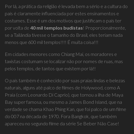
Por lá, a prática da religião é levada bem a sério e a cultura do
país é claramente influenciada por estes ensinamentos e
costumes. Esse é um dos motivos que justificam o país ter
por volta de
40 mil templos budistas
! Proporcionalmente,
se a Tailândia tivesse o tamanho do Brasil, eles teriam nada
menos que 600 mil templos!!!! É muita coisa!!!
Em cidades menores como Chiang Mai, os moradores e
taxistas costumam se localizar não por nomes de ruas, mas
pelos templos, de tantos que existem por lá!!
O país também é conhecido por suas praias lindas e belezas
naturais, alguns até palco de filmes de Holywood, como A
Praia (com Leonardo Di Caprio), que tornou a ilha de Maya
Bay super famosa, ou mesmo a James Bond Island, que na
verdade se chama Khao Phing Kan, que foi palco de um filme
do 007 na década de 1970. Fora Bangkok, que também
apareceu no segundo filme da série Se Beber Não Case!