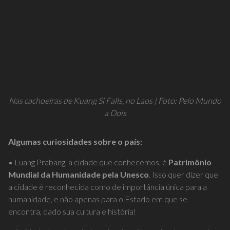
Nas cachoeiras de Kuang Si Falls, no Laos | Foto: Pelo Mundo
a Dois
Algumas curiosidades sobre o país:
• Luang Prabang, a cidade que conhecemos, é
Patrimônio
Mundial da Humanidade pela Unesco
. Isso quer dizer que
a cidade é reconhecida como de importância única para a
humanidade, e não apenas para o Estado em que se
encontra, dado sua cultura e história!
• A cidade é realmente bem legal, muito acolhedora, pacata e
super bem cuidada! E tudo lá era
MUITO barato
!! O lugar
tem vibe super relax, e é legal ficar pelo menos uns 2 dias por
lá! A cidade conserva vários templos budistas super antigos e
essa influência religiosa é muito nítida no dia a dia das