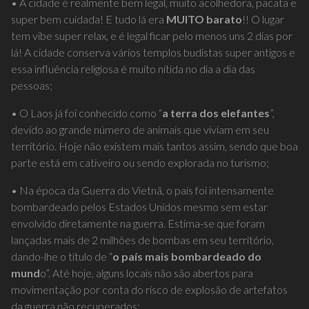
pessoas;
• O Laos já foi conhecido como “
a terra dos elefantes
”,
devido ao grande número de animais que viviam em seu
território. Hoje não existem mais tantos assim, sendo que boa
parte está em cativeiro ou sendo explorada no turismo;
• Na época da Guerra do Vietnã, o país foi intensamente
bombardeado pelos Estados Unidos mesmo sem estar
envolvido diretamente na guerra. Estima-se que foram
lançadas mais de 2 milhões de bombas em seu território,
dando-lhe o título de “
o país mais bombardeado do
mund
o”. Até hoje, alguns locais não são abertos para
movimentação por conta do risco de explosão de artefatos
da guerra não recuperados;
• O
rio Mekong
corta o país de norte ao sul, mas ele é bem
extenso e cruza outros 6 países: nasce no Tibete e passa por
China, Mianmar, Tailândia, Laos, Camboja e Vietnã. Ele