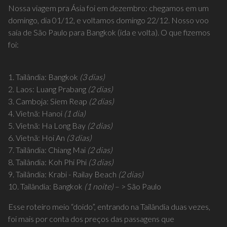
Nossa viagem pra Ásia foi em dezembro: chegamos em um
domingo, dia 01/12, e voltamos domingo 22/12. Nosso voo
saía de São Paulo para Bangkok (ida e volta). O que fizemos
foi:
1. Tailândia: Bangkok
(3 dias)
2. Laos: Luang Prabang
(2 dias)
3. Camboja: Siem Reap
(2 dias)
4. Vietnã: Hanoi
(1 dia)
5. Vietnã: Ha Long Bay
(2 dias)
6. Vietnã: Hoi An
(3 dias)
7. Tailândia: Chiang Mai
(2 dias)
8. Tailândia: Koh Phi Phi
(3 dias)
9. Tailândia: Krabi - Railay Beach
(2 dias)
10. Tailândia: Bangkok
(1 noite)
– > São Paulo
Esse roteiro meio “doido”, entrando na Tailândia duas vezes,
foi mais por conta dos preços das passagens que