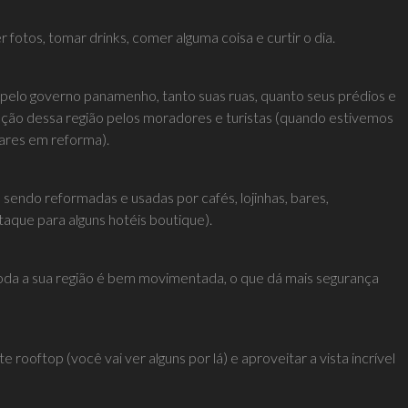
 fotos, tomar drinks, comer alguma coisa e curtir o dia.
o pelo governo panamenho, tanto suas ruas, quanto seus prédios e
ação dessa região pelos moradores e turistas (quando estivemos
ugares em reforma).
 sendo reformadas e usadas por cafés, lojinhas, bares,
aque para alguns hotéis boutique).
e toda a sua região é bem movimentada, o que dá mais segurança
 rooftop (você vai ver alguns por lá) e aproveitar a vista incrível