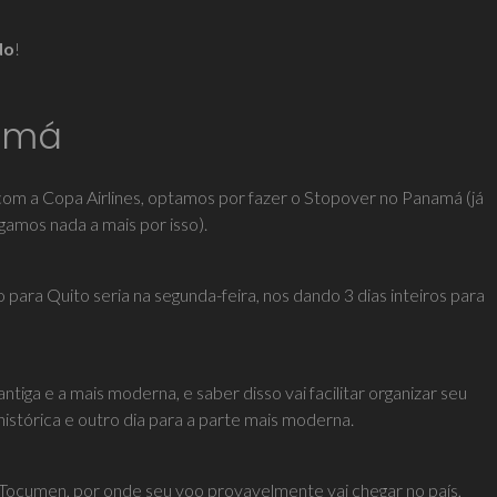
do
!
amá
om a Copa Airlines, optamos por fazer o Stopover no Panamá (já
amos nada a mais por isso).
ara Quito seria na segunda-feira, nos dando 3 dias inteiros para
iga e a mais moderna, e saber disso vai facilitar organizar seu
histórica e outro dia para a parte mais moderna.
e Tocumen, por onde seu voo provavelmente vai chegar no país,