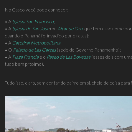
No Casco você pode conhecer:
• A
Iglesia San Francisco
;
• A
Iglesia de San Jose
(ou
Altar de Oro
, que tem esse nome por 
quando o Panamá foi invadido por piratas);
• A
Catedral Metropolitana
;
• O
Palacio de Las Garzas
(sede do Governo Panamenho);
• A
Plaza Francia
e o
Paseo de Las Bovedas
(esses dois com uma 
tudo bem próximo).
Tudo isso, claro, sem contar do bairro em si, cheio de coisa par