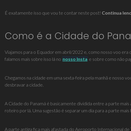
É exatamente isso que vou te contar neste post!
Continua len
Como é a Cidade do Pan
Viajamos para o Equador em abril/2022 e, como nosso voo era c
falamos mais sobre isso lá no
nosso Insta
e sobre como não pag
Chegamos na cidade em uma sexta-feira pela manhã e nosso voo p
desbravar a cidade.
A Cidade do Panamá é basicamente dividida entre a parte mais ant
roteiro por lá. Uma sugestão é separar um dia para a parte mais 
A parte antiga fica mais afastada do Aeroporto Internacional d