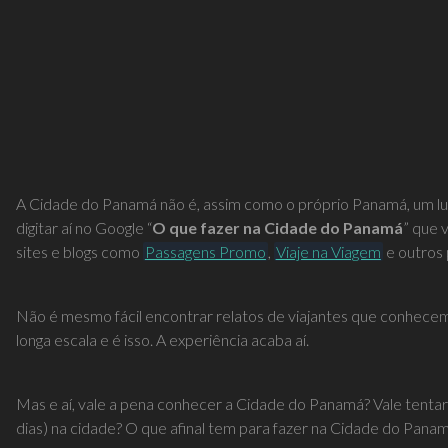
A Cidade do Panamá não é, assim como o próprio Panamá, um lugar 
digitar aí no Google “
O que fazer na Cidade do Panamá
” que 
sites e blogs como
Passagens Promo
,
Viaje na Viagem
e outros 
Não é mesmo fácil encontrar relatos de viajantes que conhece
longa escala e é isso. A experiência acaba aí.
Mas e aí, vale a pena conhecer a Cidade do Panamá? Vale tentar
dias) na cidade? O que afinal tem para fazer na Cidade do Pana