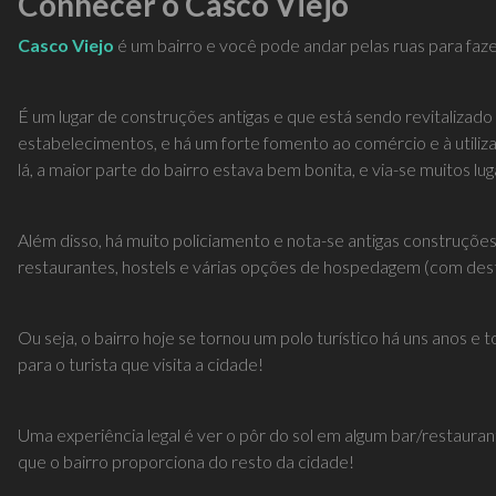
Conhecer o Casco Viejo
Casco Viejo
é um bairro e você pode andar pelas ruas para fazer
É um lugar de construções antigas e que está sendo revitalizad
estabelecimentos, e há um forte fomento ao comércio e à utiliz
lá, a maior parte do bairro estava bem bonita, e via-se muitos l
Além disso, há muito policiamento e nota-se antigas construções
restaurantes, hostels e várias opções de hospedagem (com dest
Ou seja, o bairro hoje se tornou um polo turístico há uns anos 
para o turista que visita a cidade!
Uma experiência legal é ver o pôr do sol em algum bar/restaurante
que o bairro proporciona do resto da cidade!