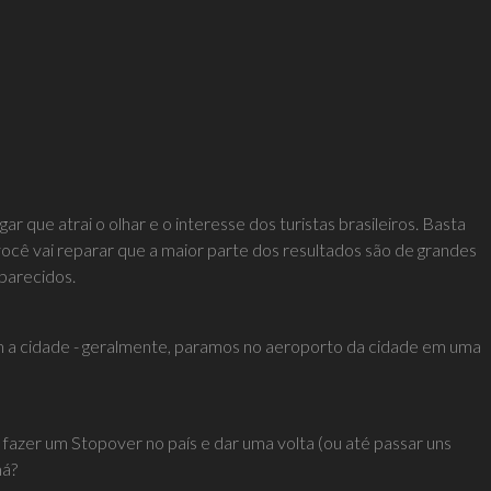
que atrai o olhar e o interesse dos turistas brasileiros. Basta
você vai reparar que a maior parte dos resultados são de grandes
parecidos.
m a cidade - geralmente, paramos no aeroporto da cidade em uma
 fazer um Stopover no país e dar uma volta (ou até passar uns
má?