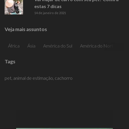
estas 7 dicas
14 de janeiro de 2021
Veja mais assuntos
África
Ásia
América do Sul
América do Norte
Am
Tags
pet,
animal de estimação,
cachorro