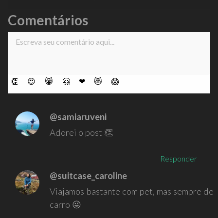
Comentários
👏
😍
😹
🤗
❤
😻
😱
@samiaruveni
Adorei o post 👏
Responder
@suitcase_caroline
Viajamos bastante com pet, mas sempre de
carro 😜