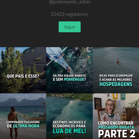
@pelomundo_adois
32423
seguidores
Seguir