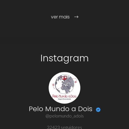
ver mais
Instagram
Pelo Mundo a Dois
@pelomundo_adois
32423
seguidores