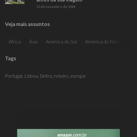
15 de novembro de 2024
Veja mais assuntos
África
Ásia
América do Sul
América do Norte
Am
Tags
Portugal,
Lisboa,
Sintra,
roteiro,
europa