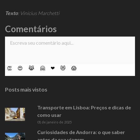
Texto
: Vinícius Marchetti
Comentários
👏
😍
😹
🤗
❤
😻
😱
Posts mais vistos
Transporte em Lisboa: Preços e dicas de
como usar
01 de janeiro de 2025
Curiosidades de Andorra: o que saber
antes da sua viagem