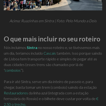
Acima: Ruazinhas em Sintra | Foto: Pelo Mundo a Dois
O que mais incluir no seu roteiro
Nós incluímos
Sintra
no nosso roteiro e, se tivéssemos mais
um dia, teríamos incluído
Cascais
também. Isso porque saindo
de Lisboa tem transporte rápido e simples de pegar até as
duas cidades (esses trens são chamados por lá de
“
comboios
”).
Para ir até Sintra, serve um dia inteiro de passeio e, para
chegar, basta tomar um trem (comboio) saindo da estação
Restauradores
da linha azul (integrada com a estação
ferroviária do Rossio) e o bilhete deve custar
por volta de
€
2,50 o trecho.