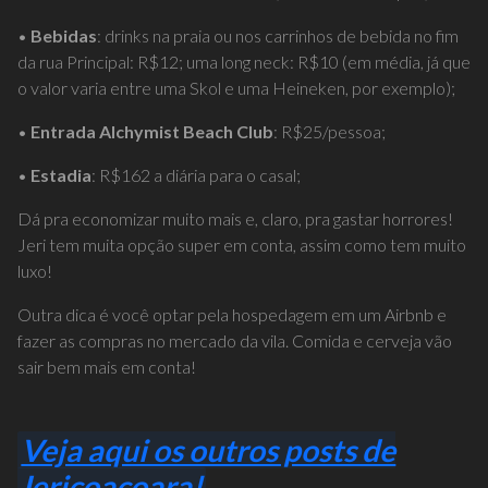
•
Bebidas
: drinks na praia ou nos carrinhos de bebida no fim
da rua Principal: R$12; uma long neck: R$10 (em média, já que
o valor varia entre uma Skol e uma Heineken, por exemplo);
•
Entrada Alchymist Beach Club
: R$25/pessoa;
•
Estadia
: R$162 a diária para o casal;
Dá pra economizar m
uito mais e, claro, pra gastar horrores!
Jeri tem muita
opção
super em conta, assim como tem muito
luxo!
Outra dica é você optar pela hospedagem em um Airbnb e
fazer as compras no mercado da vila. Comida e cerveja vão
sair bem mais em conta!
Veja aqui os outros posts de
Jericoacoara!