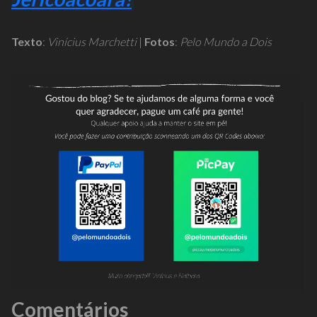
Texto
:
Vinícius Marchetti
|
Fotos
:
Pelo Mundo a Dois
Comentários