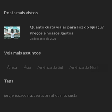
Posts mais vistos
Quanto custa viajar para Foz do Iguaçu?
Preços e nossos gastos
28 de março de 2021
Veja mais assuntos
África
Ásia
América do Sul
América do Norte
Am
Tags
jeri,
jericoacoara,
ceara,
brasil,
quanto custa