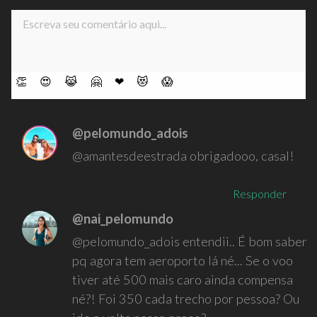
👏
😍
😹
🤗
❤
😻
😱
@pelomundo_adois
@amantesdeestrada obrigadooo, casal!
Responder
@nai_pelomundo
@pelomundo_adois entendii.. É bom saber
pq agora tem aeroporto lá né... Se o voo
tiver até 500 mais caro ainda compensa
né?! Foi 350 cada trecho por pessoa? Ou