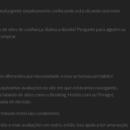
: muita gente simplesmente confia onde está clicando sem nem
 de sites de confiança. Bateu a dúvida? Pergunte para alguém ou
comprar.
s diferentes por necessidade, e isso se tornou um hábito!
ouquíssimas avaliações no site em que estávamos navegando.
 falando de sites como o Booking, Hotéis.com ou Trivago),
mada de decisão.
rminado hotel
são condizentes.
te e mais avaliações em outro, então, isso ajuda a ter uma noção