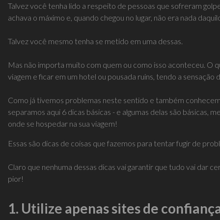
Talvez você tenha lido a respeito de pessoas que sofreram gol
achava o máximo e, quando chegou no lugar, não era nada daquilo 
Talvez você mesmo tenha se metido em uma dessas.
Mas não importa muito com quem ou como isso aconteceu. O que 
viagem e ficar em um hotel ou pousada ruins, tendo a sensação d
Como já tivemos problemas neste sentido e também conhecemo
separamos aqui 6 dicas básicas - e algumas delas são básicas, m
onde se hospedar na sua viagem!
Essas são dicas de coisas que fazemos para tentar fugir de prob
Claro que nenhuma dessas dicas vai garantir que tudo vai dar cer
pior!
1. Utilize apenas sites de confianç