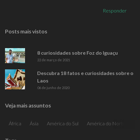
Responder
Posts mais vistos
8 curiosidades sobre Foz do Iguaçu
22 de março de 2021
Descubra 18 fatos e curiosidades sobre o
Laos
06 de junho de 2020
Veja mais assuntos
África
Ásia
América do Sul
América do Norte
Am