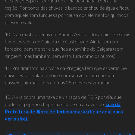
escavações para retirada de areia destinada à obras na
região. Por conta das chuvas, o buraco encheu de água e ficou
com aquele tom turquesa por causa dos elementos químicos
presentes ali.
10. Não existe apenas um Buraco Azul: os dois maiores e mais
famosos são o de Caiçara e o Castelhano. Ainda tem um
terceiro, bem menor e que fica a caminho do Caiçara (sem
ninguém, mas também, sem estrutura como os outros).
11. Pra tirar foto na árvore da Preguiça tem que esperar! Se
quiser evitar a fila, combine com seu guia para que seu
passeio saia mais cedo - umas 08h deve estar melhor!
12. A vila cobra uma taxa de visitação de R$ 5 por dia, que
pode ser paga ao chegar na cidade ou através do
site da
Prefeitura de Jijoca de Jericoacoara (clique aqui para
ver o site).