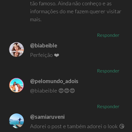
tão famoso. Ainda não conheço e as
informações do me fazem querer visitar
mais.
Responder
@biabeible
Perfeição ❤️
Responder
@pelomundo_adois
@biabeible 😍😍😍
Responder
@samiaruveni
Adorei o post e também adorei o look 😘