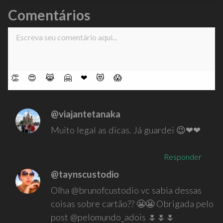
Comentários
👏
😍
😹
🤗
❤
😻
😱
@viajantetanaka
Muito legal as dicas. Já guardei 😉❤❤
Responder
@taynscustodio
Olha @brunofcustodio vc sabia dessas
coisas sobre cartão?? 😬😬 Obrigada pelo
post @pelomundo_adois 🌷🌷🌷