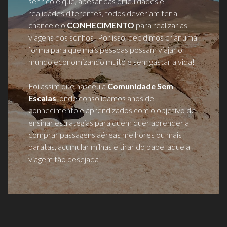
ser rico e que, apesar das dificuldades e
realidades diferentes, todos deveriam ter a
chance e o
CONHECIMENTO
para realizar as
viagens dos sonhos! Por isso, decidimos criar uma
forma para que mais pessoas possam viajar o
mundo economizando muito e sem gastar a vida!
Foi assim que nasceu a
Comunidade Sem
Escalas
, onde consolidamos anos de
conhecimento e aprendizados com o objetivo de
ensinar estratégias para quem quer aprender a
comprar passagens aéreas melhores ou mais
baratas, acumular milhas e tirar do papel aquela
viagem tão desejada!