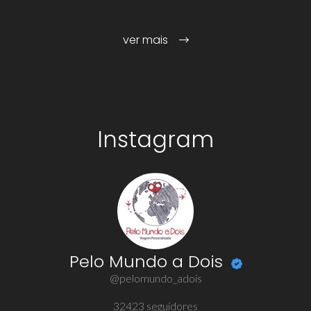
ver mais
Instagram
Pelo Mundo a Dois
@pelomundo_adois
32423
seguidores