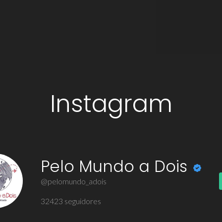
Instagram
Pelo Mundo a Dois
@pelomundo_adois
32423
seguidores