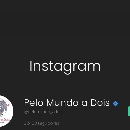
Instagram
Pelo Mundo a Dois
@pelomundo_adois
32423
seguidores