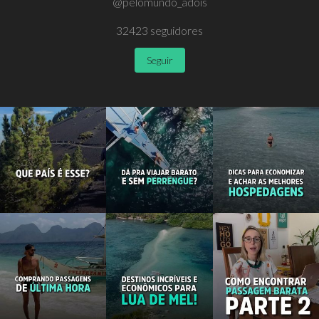
@pelomundo_adois
32423
seguidores
Seguir