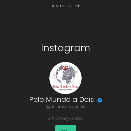
ver mais
Instagram
Pelo Mundo a Dois
@pelomundo_adois
32423
seguidores
Seguir